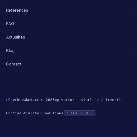
Références
FAQ
Actualités
Blog
Contact
▸
CheckLeaked.cc © 2026
bg vector — starline / freepik
Confidentialité
·
Conditions
build v1.0.0