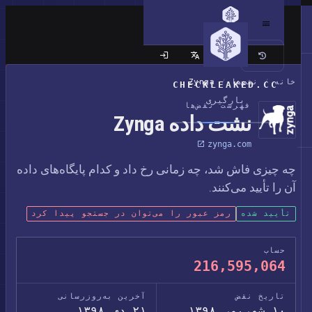
سایت کلاسیک
خانه
/
نقض‌ها
/
Zynga
CHECKLEAKED.CC
بارگیری
فهرست نقض‌ها
نشت داده Zynga
zynga.com
چه چیزی فاش شد، چه زمانی رخ داد و کدام پایگاه‌های داده
آن را تأیید می‌کنند.
تأیید شده
رمز عبور را می‌توان در جستجو پیدا کرد
حساب
216,595,064
تاریخ نقض
آخرین به‌روزرسانی
۱۰ شهریور ۱۳۹۸
۲۱ دی ۱۳۹۸