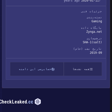
2020-01-11
7 years ago
جزئیات فنی
دسته‌بندی
Gaming
پایگاه داده
Zynga.net
درهم‌سازی
SHA-1(salt)
تاریخ نشت (خام)
2019-09
همه نشت‌ها
حسابرسی این دامنه
CheckLeaked
.cc