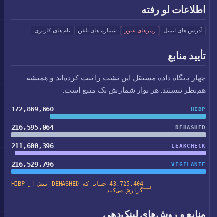
اطلاعات لو رفته
آدرس های ایمیل
رمزهای عبور
شماره های تلفن
نام های کاربری
تأیید منابع
چهار پایگاه داده مستقل این نشت را ثبت کرده‌اند و همیشه
هم‌نظر نیستند. هر نوار شمارش یک منبع است.
172,869,660
HIBP
216,595,064
DEHASHED
211,600,396
LEAKCHECK
216,529,796
VIGILANTE
43,725,404 حساب که DEHASHED بیش از HIBP
گزارش می‌کند
منابع و روش‌های لینک‌دهی