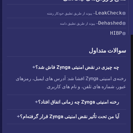
LeakCheck
— پیوند از طریق تطبیق خودکار رشته
Dehashed
— پیوند از طریق تطبیق دامنه
HIBP
سوالات متداول
چه چیزی در نقض امنیتی Zynga فاش شد؟
رخنه‌ی امنیتی Zynga افشا شد: آدرس های ایمیل،‏ رمزهای
عبور،‏ شماره های تلفن، و نام های کاربری.
رخنه امنیتی Zynga چه زمانی اتفاق افتاد؟
آیا من تحت تأثیر نقض امنیتی Zynga قرار گرفته‌ام؟