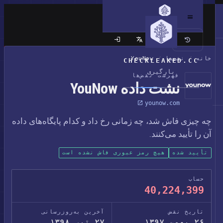
سایت کلاسیک
خانه
/
نقض‌ها
/
YouNow
CHECKLEAKED.CC
بارگیری
فهرست نقض‌ها
نشت داده YouNow
younow.com
چه چیزی فاش شد، چه زمانی رخ داد و کدام پایگاه‌های داده
آن را تأیید می‌کنند.
تأیید شده
هیچ رمز عبوری فاش نشده است
حساب
40,224,399
تاریخ نقض
آخرین به‌روزرسانی
۲۶ بهمن ۱۳۹۷
۲۷ تیر ۱۳۹۸