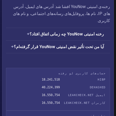
رخنه‌ی امنیتی YouNow افشا شد: آدرس های ایمیل،‏ آدرس
های IP،‏ نام ها،‏ پروفایل‌های رسانه‌های اجتماعی، و نام های
کاربری.
رخنه امنیتی YouNow چه زمانی اتفاق افتاد؟
آیا من تحت تأثیر نقض امنیتی YouNow قرار گرفته‌ام؟
حساب‌های کاربری لو رفته
18,241,518
HIBP
40,224,399
DEHASHED
16,550,754
ایمیل LEAKCHECK.NET
16,550,754
کاربران LEAKCHECK.NET