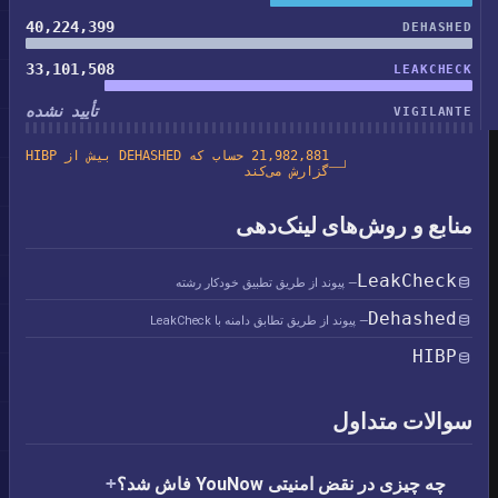
40,224,399
DEHASHED
33,101,508
LEAKCHECK
تأیید نشده
VIGILANTE
21,982,881 حساب که DEHASHED بیش از HIBP
گزارش می‌کند
منابع و روش‌های لینک‌دهی
LeakCheck
— پیوند از طریق تطبیق خودکار رشته
Dehashed
— پیوند از طریق تطابق دامنه با LeakCheck
HIBP
سوالات متداول
چه چیزی در نقض امنیتی YouNow فاش شد؟