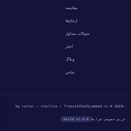
مقایسه
ارجاع‌ها
سوالات متداول
اخبار
وبلاگ
تماس
bg vector — starline / freepik
CheckLeaked.cc © 2026
▸
حریم خصوصی
·
شرایط
build v1.0.0