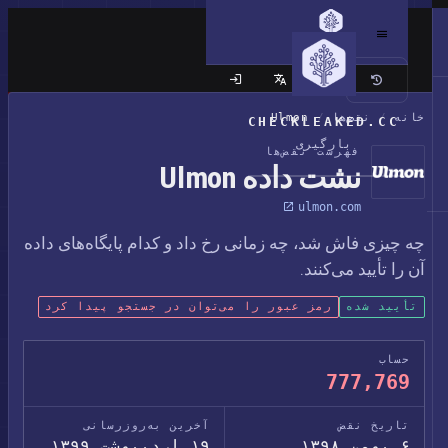
سایت کلاسیک
خانه
/
نقض‌ها
/
Ulmon
CHECKLEAKED.CC
بارگیری
فهرست نقض‌ها
نشت داده Ulmon
ulmon.com
چه چیزی فاش شد، چه زمانی رخ داد و کدام پایگاه‌های داده
آن را تأیید می‌کنند.
تأیید شده
رمز عبور را می‌توان در جستجو پیدا کرد
حساب
777,769
تاریخ نقض
آخرین به‌روزرسانی
۶ بهمن ۱۳۹۸
۱۹ اردیبهشت ۱۳۹۹