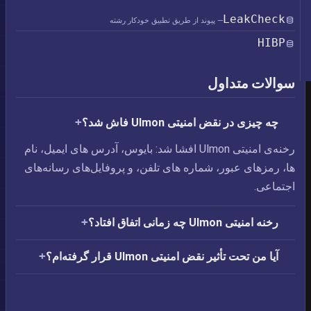
LeakCheck
— پیوند از طریق تطبیق خودکار رشته
HIBP
سوالات متداول
چه چیزی در نقض امنیتی Ulmon فاش شد؟
رخنه‌ی امنیتی Ulmon افشا شد: بایوس،‏ آدرس های ایمیل،‏ نام
ها،‏ رمزهای عبور،‏ شماره های تلفن، و پروفایل‌های رسانه‌های
اجتماعی.
رخنه امنیتی Ulmon چه زمانی اتفاق افتاد؟
آیا من تحت تأثیر نقض امنیتی Ulmon قرار گرفته‌ام؟