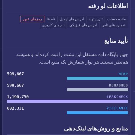
اطلاعات لو رفته
مانده حساب
تاریخ تولد
آدرس های ایمیل
نام ها
رمزهای عبور
شماره های تلفن
آدرس های فیزیکی
نام های کاربری
تأیید منابع
چهار پایگاه داده مستقل این نشت را ثبت کرده‌اند و همیشه
هم‌نظر نیستند. هر نوار شمارش یک منبع است.
599,667
HIBP
599,667
DEHASHED
1,190,750
LEAKCHECK
602,331
VIGILANTE
منابع و روش‌های لینک‌دهی