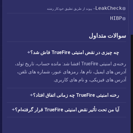
LeakCheck
— پیوند از طریق تطبیق خودکار رشته
HIBP
سوالات متداول
چه چیزی در نقض امنیتی TrueFire فاش شد؟
رخنه‌ی امنیتی TrueFire افشا شد: مانده حساب،‏ تاریخ تولد،‏
آدرس های ایمیل،‏ نام ها،‏ رمزهای عبور،‏ شماره های تلفن،‏
آدرس های فیزیکی، و نام های کاربری.
رخنه امنیتی TrueFire چه زمانی اتفاق افتاد؟
آیا من تحت تأثیر نقض امنیتی TrueFire قرار گرفته‌ام؟