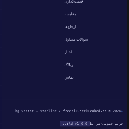
قیمت‌گذاری
مقایسه
ارجاع‌ها
سوالات متداول
اخبار
وبلاگ
تماس
bg vector — starline / freepik
CheckLeaked.cc © 2026
▸
حریم خصوصی
·
شرایط
build v1.0.0