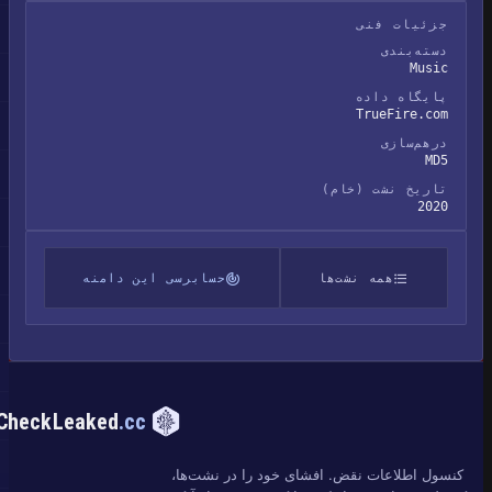
جزئیات فنی
دسته‌بندی
Music
پایگاه داده
TrueFire.com
درهم‌سازی
MD5
تاریخ نشت (خام)
2020
همه نشت‌ها
حسابرسی این دامنه
CheckLeaked
.cc
کنسول اطلاعات نقض. افشای خود را در نشت‌ها،