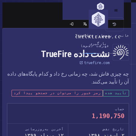
سایت کلاسیک
خانه
/
نقض‌ها
/
TrueFire
CHECKLEAKED.CC
بارگیری
فهرست نقض‌ها
نشت داده TrueFire
truefire.com
چه چیزی فاش شد، چه زمانی رخ داد و کدام پایگاه‌های داده
آن را تأیید می‌کنند.
تأیید شده
رمز عبور را می‌توان در جستجو پیدا کرد
حساب
1,190,750
تاریخ نقض
آخرین به‌روزرسانی
۲ اسفند ۱۳۹۸
۱۲ مرداد ۱۳۹۹