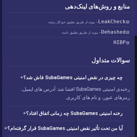
منابع و روش‌های لینک‌دهی
LeakCheck
— پیوند از طریق تطبیق خودکار رشته
Dehashed
— پیوند از طریق تطبیق دامنه
HIBP
سوالات متداول
چه چیزی در نقض امنیتی SubaGames فاش شد؟
رخنه‌ی امنیتی SubaGames افشا شد: آدرس های ایمیل،‏
رمزهای عبور، و نام های کاربری.
رخنه امنیتی SubaGames چه زمانی اتفاق افتاد؟
آیا من تحت تأثیر نقض امنیتی SubaGames قرار گرفته‌ام؟