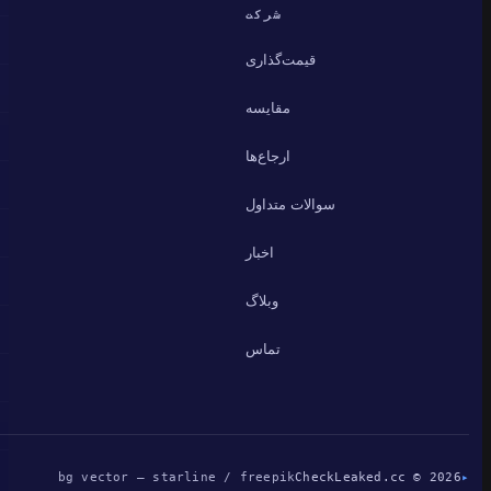
شرکت
قیمت‌گذاری
مقایسه
ارجاع‌ها
سوالات متداول
اخبار
وبلاگ
تماس
bg vector — starline / freepik
CheckLeaked.cc © 2026
▸