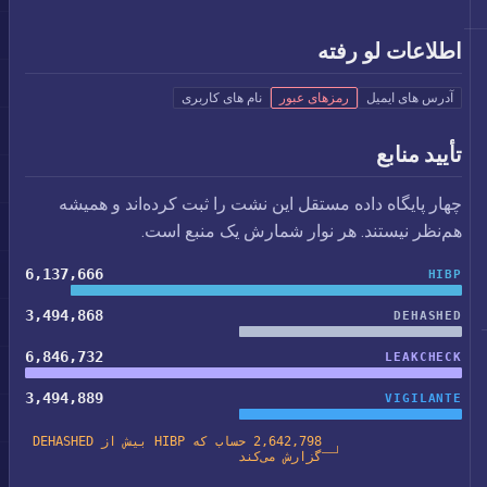
اطلاعات لو رفته
آدرس های ایمیل
رمزهای عبور
نام های کاربری
تأیید منابع
چهار پایگاه داده مستقل این نشت را ثبت کرده‌اند و همیشه
هم‌نظر نیستند. هر نوار شمارش یک منبع است.
6,137,666
HIBP
3,494,868
DEHASHED
6,846,732
LEAKCHECK
3,494,889
VIGILANTE
2,642,798 حساب که HIBP بیش از DEHASHED
گزارش می‌کند