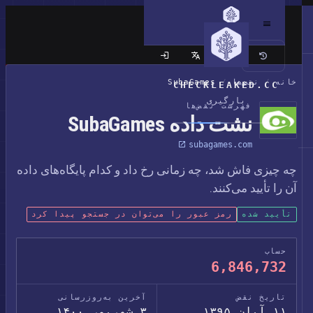
سایت کلاسیک
خانه
/
نقض‌ها
/
SubaGames
CHECKLEAKED.CC
بارگیری
فهرست نقض‌ها
نشت داده SubaGames
subagames.com
چه چیزی فاش شد، چه زمانی رخ داد و کدام پایگاه‌های داده
آن را تأیید می‌کنند.
تأیید شده
رمز عبور را می‌توان در جستجو پیدا کرد
حساب
6,846,732
تاریخ نقض
آخرین به‌روزرسانی
۱۱ آبان ۱۳۹۵
۳ شهریور ۱۴۰۰