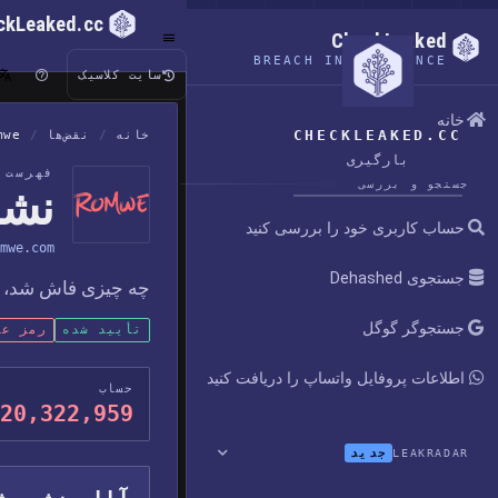
ckLeaked.cc
CheckLeaked
BREACH INTELLIGENCE
سایت کلاسیک
خانه
CHECKLEAKED.CC
خانه
/
نقض‌ها
/
mwe
بارگیری
فهرست ن
جستجو و بررسی
نشت 
حساب کاربری خود را بررسی کنید
mwe.com
جستجوی Dehashed
چه چیزی فاش شد، چه ز
جستجوگر گوگل
تأیید شده
رمز عب
اطلاعات پروفایل واتساپ را دریافت کنید
حساب
20,322,959
جدید
LEAKRADAR