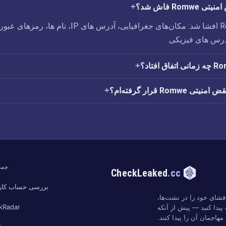
Rom فاش شد؟
رخنه‌ی امنیتی Romwe افشا شد: مکان‌های جغرافیایی،‏ آدرس های IP،‏ نام ها،‏ رمزهای عبو
درس های فیزیکی.
Romw قرار گرفته‌ام؟
جست
CheckLeaked
.cc
بررسی حساب کار
شای خود را در نشت‌ها،
kRadar
پیدا کنید — پیش از آنکه
مهاجمان آن را پیدا کنند.