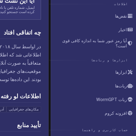
آیا این نشت ش
اطلاعات
کرده است جستجو کنید.
نقض‌ها
اخبار
چه اتفاقی افتاد
آیا رمز عبور شما به اندازه کافی قوی
است؟
ابزارها و ربات‌ها
ابزارها
بودند. این داده‌ها توسط HIBP ارائه شد. ashed.com
ربات‌ها
اطلاعات لو رفته
ربات WormGPT
مکان‌های جغرافیایی
آدر
افزونه کروم
تأیید منابع
حساب کاربری و راهنما