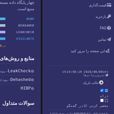
چهار پایگاه داده مست
قیمت‌گذاری
منبع است.
بازخرید
HIBP
DEHASHED
FAQ
LEAKCHECK
VIGILANTE
تماس
91,139
این صفحه را مرور کنید
منابع و روش‌های 
LeakCheck
— پیوند
2026/08/06 14:58:19
UTC
SRV
به‌روزرسانی‌ها
Dehashed
— پیوند ا
حالت تاریک
HIBP
ذرات
سوالات متداول
مخفی کردن کادر گفتگو
ما هیچ ارتباطی با leakcheck.io نداریم، به جز اینکه از