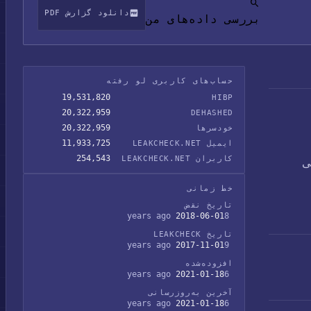
دانلود گزارش PDF
بررسی داده‌های من
حساب‌های کاربری لو رفته
19,531,820
HIBP
20,322,959
DEHASHED
20,322,959
خودسرها
11,933,725
ایمیل LEAKCHECK.NET
254,543
کاربران LEAKCHECK.NET
به صورت هش‌های SHA-1 نمکی
خط زمانی
تاریخ نقض
2018-06-01
8 years ago
تاریخ LEAKCHECK
2017-11-01
9 years ago
افزوده‌شده
2021-01-18
6 years ago
آخرین به‌روزرسانی
2021-01-18
6 years ago