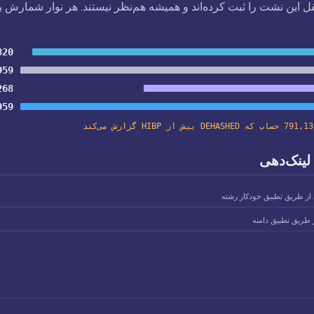
قل این نشت را ثبت کرده‌اند و همیشه هم‌نظر نیستند. هر نوار شمارش 
820
959
268
959
7 حساب که DEHASHED بیش از HIBP گزارش می‌کند
لینک‌دهی
 از طریق تطبیق خودکار رشته
ز طریق تطبیق دامنه