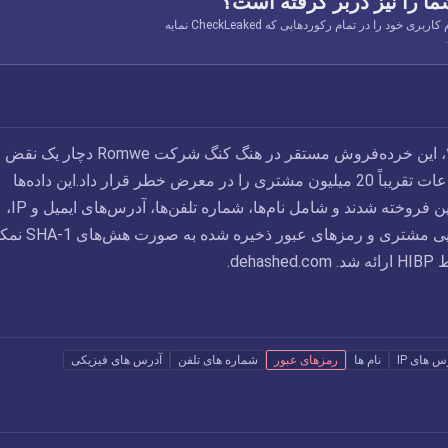
ما را نیز دربر گرفته است؟
ایمیل، شماره تلفن یا نام کاربری خود را در تمام رکوردهایی که CheckLeaked نمایه
در اواسط سال ۲۰۱۸، این خرده‌فروش مستقر در هنگ کنگ شرکت Romwe دچار یک نقض
اطلاعاتی شد که اطلاعات تقریباً 20 میلیون مشتری را در معرض خطر قرار داد.این داده‌ها
متعاقباً به صورت آنلاین فروخته شدند و شامل نام‌ها، شماره تلفن‌ها، آدرس‌های ایمیل و IP،
موقعیت‌های جغرافیایی مشتری و رمزهای عبور ذخیره شده 
deh.
س های IP
نام ها
رمزهای عبور
شماره های تلفن
آدرس های فیزیکی