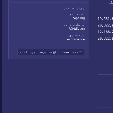
یک
جزئیات فنی
دسته‌بندی
Shopping
19,531,
20,322,
پایگاه داده
ROMWE.com
12,188,
درهم‌سازی
20,322,
osCommerce
همه نشت‌ها
حسابرسی این دامنه