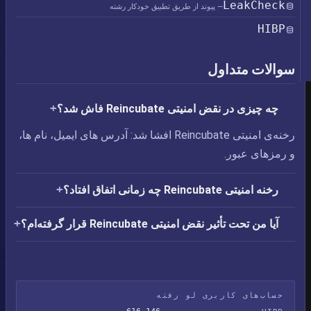
LeakCheck
— پیوند از طریق تطبیق خودکار رشته
HIBP
سوالات متداول
چه چیزی در نقض امنیتی Reincubate فاش شد؟
رخنه‌ی امنیتی Reincubate افشا شد: آدرس های ایمیل،‏ نام ها،
و رمزهای عبور.
رخنه امنیتی Reincubate چه زمانی اتفاق افتاد؟
آیا من تحت تأثیر نقض امنیتی Reincubate قرار گرفته‌ام؟
حساب‌های کاربری لو رفته