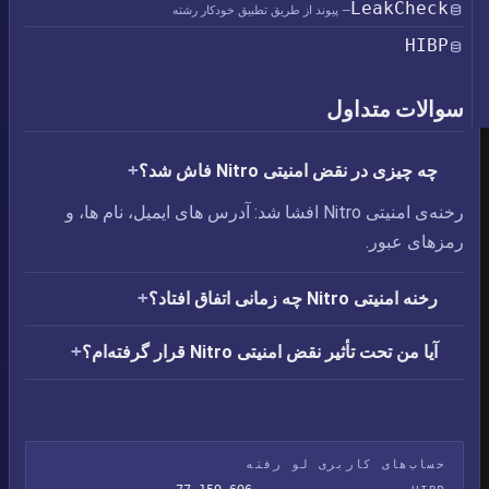
LeakCheck
— پیوند از طریق تطبیق خودکار رشته
HIBP
سوالات متداول
چه چیزی در نقض امنیتی Nitro فاش شد؟
رخنه‌ی امنیتی Nitro افشا شد: آدرس های ایمیل،‏ نام ها، و
رمزهای عبور.
رخنه امنیتی Nitro چه زمانی اتفاق افتاد؟
آیا من تحت تأثیر نقض امنیتی Nitro قرار گرفته‌ام؟
حساب‌های کاربری لو رفته