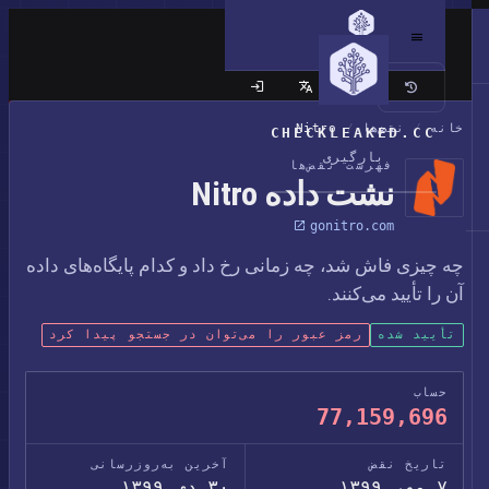
سایت کلاسیک
خانه
/
نقض‌ها
/
Nitro
CHECKLEAKED.CC
بارگیری
فهرست نقض‌ها
نشت داده Nitro
gonitro.com
چه چیزی فاش شد، چه زمانی رخ داد و کدام پایگاه‌های داده
آن را تأیید می‌کنند.
تأیید شده
رمز عبور را می‌توان در جستجو پیدا کرد
حساب
77,159,696
تاریخ نقض
آخرین به‌روزرسانی
۷ مهر ۱۳۹۹
۳۰ دی ۱۳۹۹