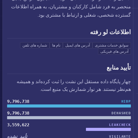
منحصر به فرد شامل کارکنان و مشتریان، به همراه اطلاعات
گسترده شخصی، شغلی و ارتباط با مشتری بود.
اطلاعات لو رفته
سوابق خدمات مشتری
آدرس های ایمیل
نام ها
شماره های تلفن
آدرس های فیزیکی
تأیید منابع
چهار پایگاه داده مستقل این نشت را ثبت کرده‌اند و همیشه
هم‌نظر نیستند. هر نوار شمارش یک منبع است.
9,796,738
HIBP
9,796,738
DEHASHED
3,559,622
LEAKCHECK
تأیید نشده
VIGILANTE