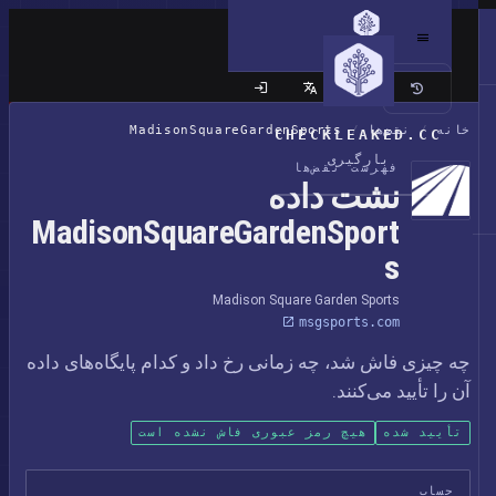
سایت کلاسیک
خانه
/
نقض‌ها
/
MadisonSquareGardenSports
CHECKLEAKED.CC
بارگیری
فهرست نقض‌ها
نشت داده
MadisonSquareGardenSport
s
Madison Square Garden Sports
msgsports.com
چه چیزی فاش شد، چه زمانی رخ داد و کدام پایگاه‌های داده
آن را تأیید می‌کنند.
تأیید شده
هیچ رمز عبوری فاش نشده است
حساب