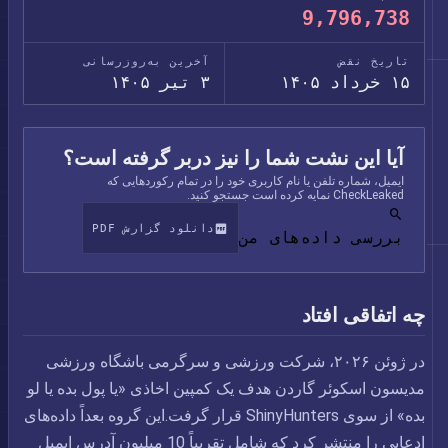
9,796,738
تاریخ نقض
آخرین به‌روزرسانی
۱۵ خرداد ۱۴۰۵
۳ تیر ۱۴۰۵
آیا این نشت شما را نیز دربر گرفته است؟
ایمیل، شماره تلفن یا نام کاربری خود را در تمام رکوردهایی که
CheckLeaked نمایه کرده است جستجو کنید.
دانلود گزارش PDF
بررسی داده‌های من
چه اتفاقی افتاد
در ژوئن ۲۰۲۶، شرکت ورزشی و سرگرمی باشگاه ورزشی
مدیسون اسکوئر گاردن هدف یک کمپین اخاذی «یا پول بده یا لو
بده» از سوی ShinyHunters قرار گرفت.این گروه بعداً داده‌های
ادعایی را منتشر کرد که شامل تقریباً 10 میلیون آدرس ایمیل