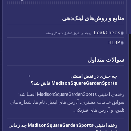
منابع و روش‌های لینک‌دهی
LeakCheck
— پیوند از طریق تطبیق خودکار رشته
HIBP
سوالات متداول
چه چیزی در نقض امنیتی
MadisonSquareGardenSports فاش شد؟
رخنه‌ی امنیتی MadisonSquareGardenSports افشا شد:
سوابق خدمات مشتری،‏ آدرس های ایمیل،‏ نام ها،‏ شماره های
تلفن، و آدرس های فیزیکی.
رخنه امنیتی MadisonSquareGardenSports چه زمانی