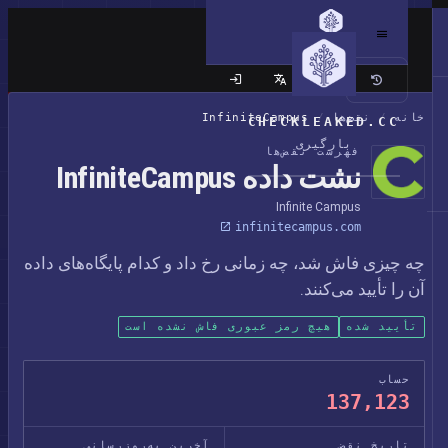
سایت کلاسیک
خانه
/
نقض‌ها
/
InfiniteCampus
CHECKLEAKED.CC
بارگیری
فهرست نقض‌ها
نشت داده InfiniteCampus
Infinite Campus
infinitecampus.com
چه چیزی فاش شد، چه زمانی رخ داد و کدام پایگاه‌های داده
آن را تأیید می‌کنند.
تأیید شده
هیچ رمز عبوری فاش نشده است
حساب
137,123
تاریخ نقض
آخرین به‌روزرسانی