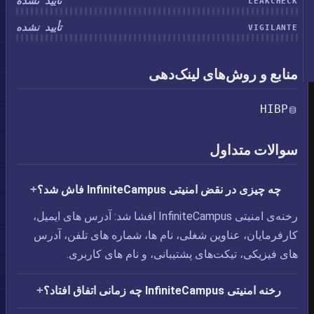
تأیید نشده
LEAKCHECK
تأیید نشده
VIGILANTE
منابع و روش‌های لینک‌دهی
HIBP
سوالات متداول
چه چیزی در نقض امنیتی InfiniteCampus فاش شد؟
رخنه‌ی امنیتی InfiniteCampus افشا شد: آدرس های ایمیل،‏
کارفرمایان،‏ عناوین شغلی،‏ نام ها،‏ شماره های تلفن،‏ آدرس
های فیزیکی،‏ تیکت‌های پشتیبانی، و نام های کاربری.
رخنه امنیتی InfiniteCampus چه زمانی اتفاق افتاد؟