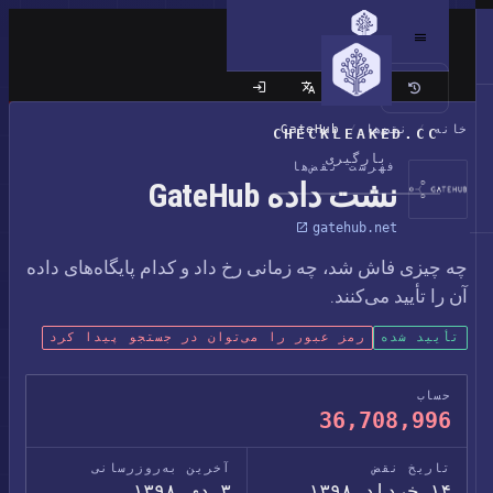
سایت کلاسیک
خانه
/
نقض‌ها
/
GateHub
CHECKLEAKED.CC
بارگیری
فهرست نقض‌ها
نشت داده GateHub
gatehub.net
چه چیزی فاش شد، چه زمانی رخ داد و کدام پایگاه‌های داده
آن را تأیید می‌کنند.
تأیید شده
رمز عبور را می‌توان در جستجو پیدا کرد
حساب
36,708,996
تاریخ نقض
آخرین به‌روزرسانی
۱۴ خرداد ۱۳۹۸
۳ دی ۱۳۹۸