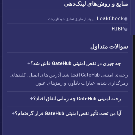
منابع و روش‌های لینک‌دهی
LeakCheck
— پیوند از طریق تطبیق خودکار رشته
HIBP
سوالات متداول
چه چیزی در نقض امنیتی GateHub فاش شد؟
رخنه‌ی امنیتی GateHub افشا شد: آدرس های ایمیل،‏ کلیدهای
رمزگذاری شده،‏ عبارات یادآور، و رمزهای عبور.
رخنه امنیتی GateHub چه زمانی اتفاق افتاد؟
آیا من تحت تأثیر نقض امنیتی GateHub قرار گرفته‌ام؟