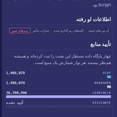
bcrypt بود.
اطلاعات لو رفته
آدرس های ایمیل
کلیدهای رمزگذاری شده
عبارات یادآور
رمزهای عبور
تأیید منابع
چهار پایگاه داده مستقل این نشت را ثبت کرده‌اند و همیشه
هم‌نظر نیستند. هر نوار شمارش یک منبع است.
1,408,078
HIBP
1,408,078
DEHASHED
36,708,996
LEAKCHECK
تأیید نشده
VIGILANTE