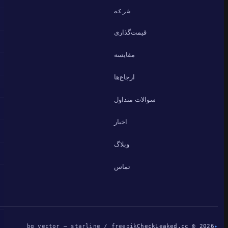
شرکت
قیمت‌گذاری
مقایسه
ارجاع‌ها
سوالات متداول
اخبار
وبلاگ
تماس
bg vector — starline / freepik
CheckLeaked.cc © 2026
▸