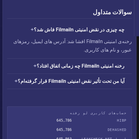
سوالات متداول
چه چیزی در نقض امنیتی FilmaiIn فاش شد؟
رخنه‌ی امنیتی FilmaiIn افشا شد: آدرس های ایمیل،‏ رمزهای
عبور، و نام های کاربری.
رخنه امنیتی FilmaiIn چه زمانی اتفاق افتاد؟
آیا من تحت تأثیر نقض امنیتی FilmaiIn قرار گرفته‌ام؟
حساب‌های کاربری لو رفته
645,786
HIBP
645,786
DEHASHED