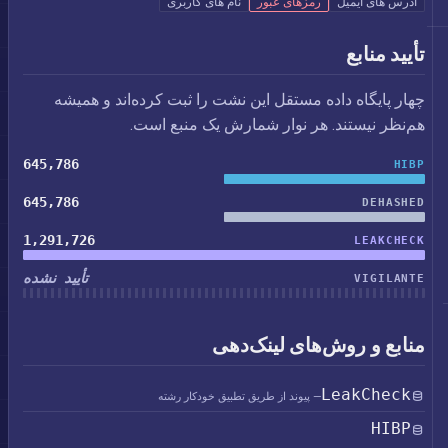
آدرس های ایمیل
رمزهای عبور
نام های کاربری
تأیید منابع
چهار پایگاه داده مستقل این نشت را ثبت کرده‌اند و همیشه
هم‌نظر نیستند. هر نوار شمارش یک منبع است.
645,786
HIBP
645,786
DEHASHED
1,291,726
LEAKCHECK
تأیید نشده
VIGILANTE
منابع و روش‌های لینک‌دهی
LeakCheck
— پیوند از طریق تطبیق خودکار رشته
HIBP