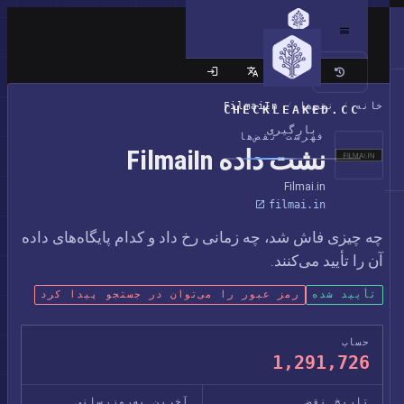
سایت کلاسیک
خانه
/
نقض‌ها
/
FilmaiIn
CHECKLEAKED.CC
بارگیری
فهرست نقض‌ها
نشت داده FilmaiIn
Filmai.in
filmai.in
چه چیزی فاش شد، چه زمانی رخ داد و کدام پایگاه‌های داده
آن را تأیید می‌کنند.
تأیید شده
رمز عبور را می‌توان در جستجو پیدا کرد
حساب
1,291,726
تاریخ نقض
آخرین به‌روزرسانی