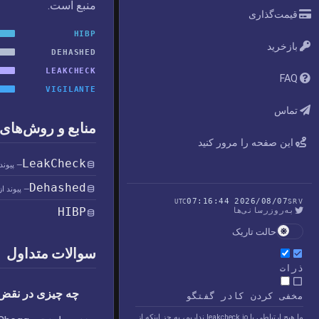
منبع است.
قیمت‌گذاری
HIBP
بازخرید
DEHASHED
LEAKCHECK
FAQ
VIGILANTE
تماس
منابع و روش‌های 
این صفحه را مرور کنید
LeakCheck
— پیوند
Dehashed
— پیوند ا
2026/08/07 07:16:44
UTC
SRV
HIBP
به‌روزرسانی‌ها
حالت تاریک
سوالات متداول
ذرات
چه چیزی در نقض امنیتی gg
مخفی کردن کادر گفتگو
ما هیچ ارتباطی با leakcheck.io نداریم، به جز اینکه از