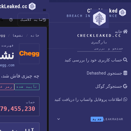
ckLeaked.cc
CheckLeaked
BREACH INTELLIGENCE
سایت کلاسیک
خانه
CHECKLEAKED.CC
خانه
/
نقض‌ها
/
egg
بارگیری
فهرست ن
جستجو و بررسی
نشت 
حساب کاربری خود را بررسی کنید
egg.com
جستجوی Dehashed
چه چیزی فاش شد، چه ز
جستجوگر گوگل
تأیید شده
رمز عب
اطلاعات پروفایل واتساپ را دریافت کنید
حساب
79,455,230
جدید
LEAKRADAR