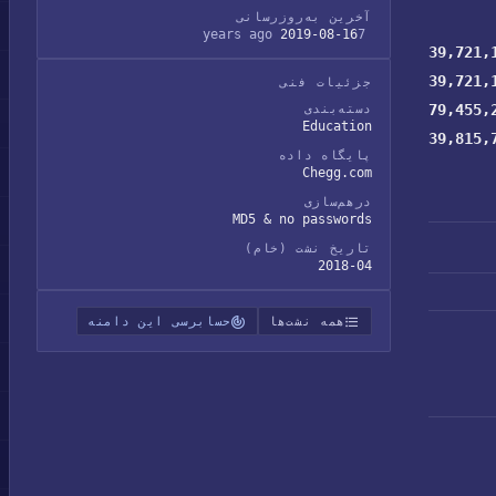
آخرین به‌روزرسانی
2019-08-16
7 years ago
39,721,
39,721,
جزئیات فنی
79,455,
دسته‌بندی
Education
39,815,
پایگاه داده
Chegg.com
درهم‌سازی
MD5 & no passwords
تاریخ نشت (خام)
2018-04
همه نشت‌ها
حسابرسی این دامنه