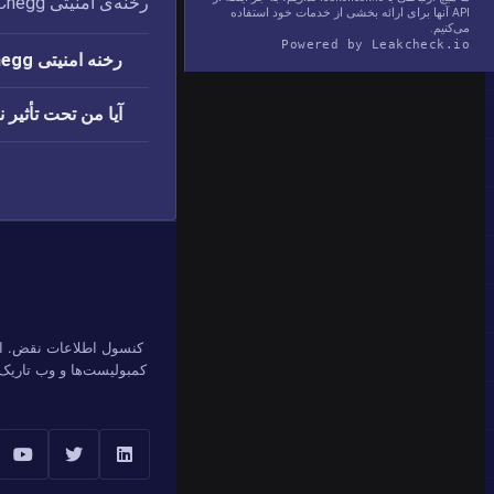
رخنه‌ی امنیتی Chegg افشا شد: آدرس های ایمیل،‏ نام ها،‏ رمزهای عبور، و نام های کاربری.
API آنها برای ارائه بخشی از خدمات خود استفاده
می‌کنیم.
Powered by Leakcheck.io
رخنه امنیتی Chegg چه زمانی اتفاق افتاد؟
آیا من تحت تأثیر نقض امنیتی g
کنسول اطلاعات نقض. اف
کمبولیست‌ها و وب تاریک 