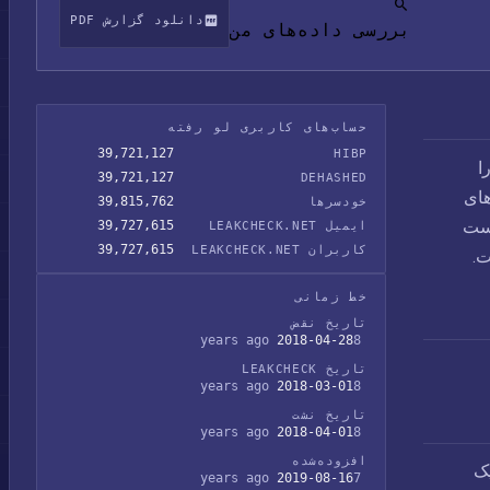
دانلود گزارش PDF
بررسی داده‌های من
حساب‌های کاربری لو رفته
39,721,127
HIBP
شترک را
39,721,127
DEHASHED
های
39,815,762
خودسرها
خواست
39,727,615
ایمیل LEAKCHECK.NET
39,727,615
کاربران LEAKCHECK.NET
خط زمانی
تاریخ نقض
2018-04-28
8 years ago
تاریخ LEAKCHECK
2018-03-01
8 years ago
تاریخ نشت
2018-04-01
8 years ago
افزوده‌شده
یک
2019-08-16
7 years ago