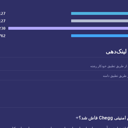
127
127
230
762
لینک‌دهی
 از طریق تطبیق خودکار رشته
ز طریق تطبیق دامنه
Che فاش شد؟