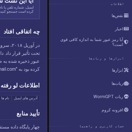
آیا این نشت ش
اطلاعات
کرده است جستجو کنید.
نقض‌ها
اخبار
چه اتفاقی افتاد
آیا رمز عبور شما به اندازه کافی قوی
است؟
تحت تأثیر قرار داد. د
ابزارها و ربات‌ها
کرده بود به "
ail.com
ابزارها
ربات‌ها
اطلاعات لو رفته
ربات WormGPT
آدرس های ایمیل
نام ها
افزونه کروم
تأیید منابع
چهار پایگاه داده مست
حساب کاربری و راهنما