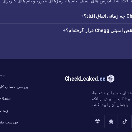
Cheg قرار گرفته‌ام؟
جست
CheckLeaked
.cc
بررسی حساب کار
شای خود را در نشت‌ها،
kRadar
پیدا کنید — پیش از آنکه
مهاجمان آن را پیدا کنند.
وب تا
فهرست نقض