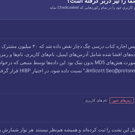
ما را نیز دربر گرفته است؟
ایمیل، شماره تلفن یا نام کاربری خود را در تمام رکوردهایی که CheckLeaked نمایه
در آوریل ۲۰۱۸، سرویس اجاره کتاب درسی چگ دچار نقض داده شد که ۴۰ میلیون م
اده‌های افشا شده شامل آدرس‌های ایمیل، نام‌های کاربری، نام‌ها و رمز
عبور ذخیره شده به صورت هش‌های MD5 بدون نمک بود. این داده‌ها توسط منبعی که در
JimScott.Sec@protonm
" نسبت داده شود، در اختیار HIBP قرار گرفت.
رمزهای عبور
نام های کاربری
قل این نشت را ثبت کرده‌اند و همیشه هم‌نظر نیستند. هر نوار شمارش 