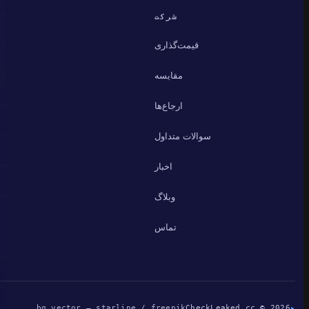
شرکت
قیمت‌گذاری
مقایسه
ارجاع‌ها
سوالات متداول
اخبار
وبلاگ
تماس
bg vector — starline / freepik
CheckLeaked.cc © 2026
▸