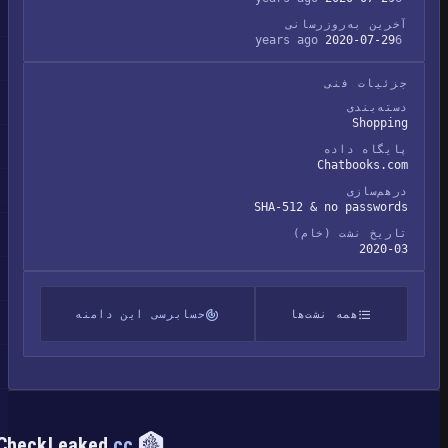
آخرین به‌روزرسانی
2020-07-29
6 years ago
جزئیات فنی
دسته‌بندی
Shopping
پایگاه داده
Chatbooks.com
درهم‌سازی
SHA-512 & no passwords
تاریخ نشت (خام)
2020-03
همه نشت‌ها
حسابرسی این دامنه
CheckLeaked
.cc