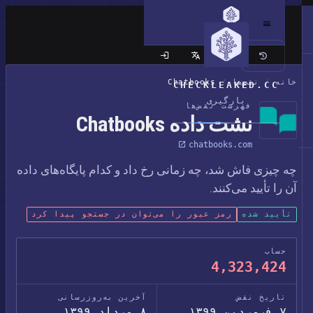
سایت کلاسیک
خانه
/
نقض‌ها
/
Chatbooks
CHECKLEAKED.CC
بارگیری
فهرست نقض‌ها
نشت داده Chatbooks
chatbooks.com
چه چیزی فاش شد، چه زمانی رخ داد و کدام پایگاه‌های داده
آن را تأیید می‌کنند.
تأیید شده
رمز عبور را می‌توان در جستجو پیدا کرد
حساب
4,323,424
تاریخ نقض
آخرین به‌روزرسانی
۷ فروردین ۱۳۹۹
۸ مرداد ۱۳۹۹