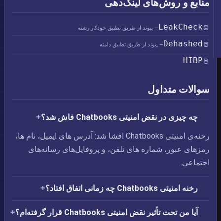
منابع و روش‌های لینک‌دهی
LeakCheck
— پیوند از طریق تطبیق خودکار رشته
Dehashed
— پیوند از طریق تطبیق دامنه
HIBP
سوالات متداول
چه چیزی در نقض امنیتی Chatbooks فاش شد؟
رخنه‌ی امنیتی Chatbooks افشا شد: آدرس های ایمیل،‏ نام ها،‏
رمزهای عبور،‏ شماره های تلفن، و پروفایل‌های رسانه‌های
اجتماعی.
رخنه امنیتی Chatbooks چه زمانی اتفاق افتاد؟
آیا من تحت تأثیر نقض امنیتی Chatbooks قرار گرفته‌ام؟