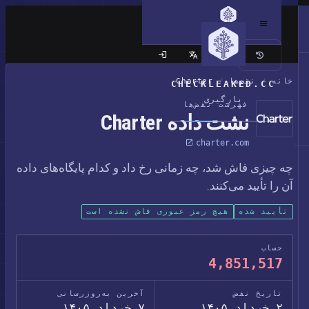
سایت کلاسیک
خانه
/
نقض‌ها
/
Charter
CHECKLEAKED.CC
بارگیری
فهرست نقض‌ها
نشت داده Charter
charter.com
چه چیزی فاش شد، چه زمانی رخ داد و کدام پایگاه‌های داده
آن را تأیید می‌کنند.
تأیید شده
هیچ رمز عبوری فاش نشده است
حساب
4,851,517
تاریخ نقض
آخرین به‌روزرسانی
۲ خرداد ۱۴۰۵
۷ خرداد ۱۴۰۵