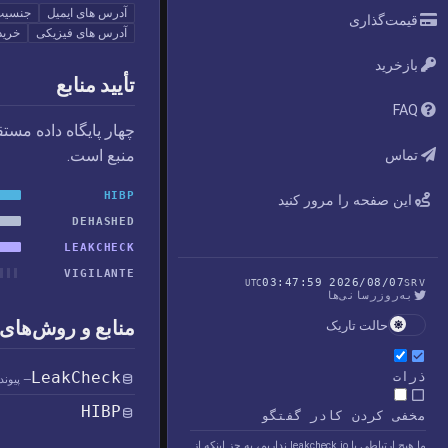
آدرس های ایمیل
جنسیت‌
قیمت‌گذاری
آدرس های فیزیکی
خرید
بازخرید
تأیید منابع
FAQ
چهار پایگاه داده مست
منبع است.
تماس
HIBP
این صفحه را مرور کنید
DEHASHED
LEAKCHECK
VIGILANTE
2026/08/07 03:47:59
UTC
SRV
به‌روزرسانی‌ها
منابع و روش‌های 
حالت تاریک
LeakCheck
ذرات
— پیوند
HIBP
مخفی کردن کادر گفتگو
ما هیچ ارتباطی با leakcheck.io نداریم، به جز اینکه از