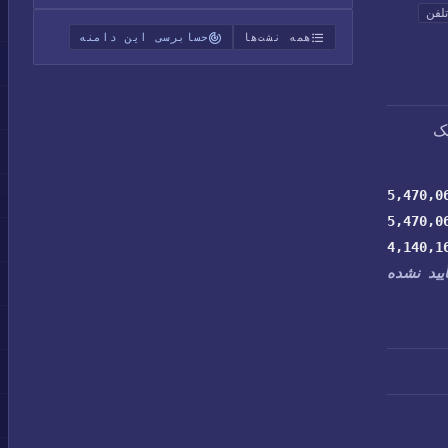
لفن
همه نشت‌ها
حسابرسی این دامنه
یک
5,470,0
5,470,0
4,140,1
أیید نشده