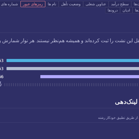
ها
سطح درآمد
عناوین شغلی
وضعیت تأهل
نام ها
رمزهای عبور
شماره های ت
ها
ادیان
درودها
قل این نشت را ثبت کرده‌اند و همیشه هم‌نظر نیستند. هر نوار شمارش 
63
63
66
ت
لینک‌دهی
 از طریق تطبیق خودکار رشته