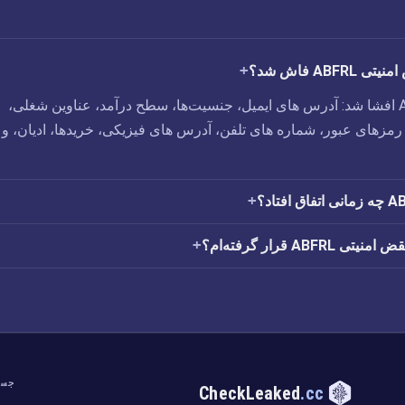
ABF فاش شد؟
رخنه‌ی امنیتی ABFRL افشا شد: آدرس های ایمیل،‏ جنسیت‌ها،‏ سطح درآمد،‏ عناوین شغلی،‏
 رمزهای عبور،‏ شماره های تلفن،‏ آدرس های فیزیکی،‏ خریدها،‏ ادیان، و
ABFR قرار گرفته‌ام؟
جست
CheckLeaked
.cc