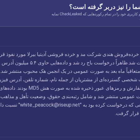
ما را نیز دربر گرفته است؟
ایمیل، شماره تلفن یا نام کاربری خود را در تمام رکوردهایی که CheckLeaked نمایه
امبر ۲۰۲۱، یک خرده‌فروش هندی شرکت مد و خرده فروشی آدیتیا بیرلا مورد نفوذ قر
گرفت و باج درخواست شد.ظاهراً درخواست باج رد شد و داده‌هایی حاوی ۵.۴ میلیون آدرس
متعاقباً ماه بعد به صورت عمومی در یک انجمن هک محبوب منتشر شد. 
ت شخصی گسترده‌ای از مشتریان از جمله نام، شماره تلفن، آدرس فیزی
تاریخ تولد، تاریخچه سفارش و رمزهای عبور ذخیره شده به صورت هش MD5 بودند. داده‌ه
ت عمومی منتشر شد و شامل رتبه‌بندی حقوق، وضعیت تأهل و مذاهب ب
عی که درخواست کرده بود به "
white_peacock@riseup.net
" نسبت داد