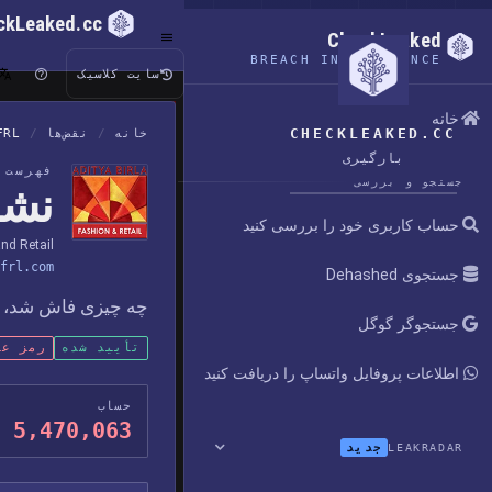
ckLeaked.cc
CheckLeaked
BREACH INTELLIGENCE
سایت کلاسیک
خانه
CHECKLEAKED.CC
خانه
/
نقض‌ها
/
FRL
بارگیری
فهرست ن
جستجو و بررسی
نشت 
حساب کاربری خود را بررسی کنید
and Retail
frl.com
جستجوی Dehashed
چه چیزی فاش شد، چه ز
جستجوگر گوگل
تأیید شده
رمز عب
اطلاعات پروفایل واتساپ را دریافت کنید
حساب
5,470,063
جدید
LEAKRADAR