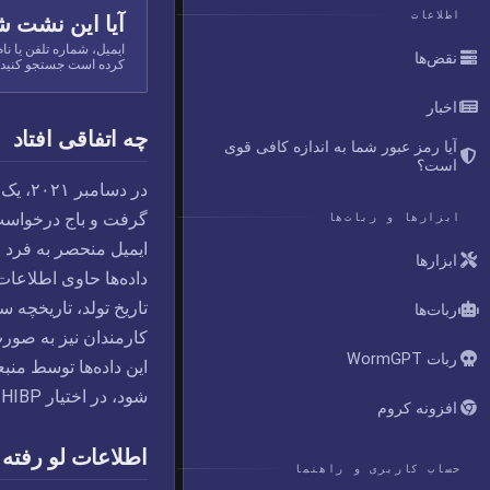
اطلاعات
آیا این نشت ش
نقض‌ها
کرده است جستجو کنید.
اخبار
چه اتفاقی افتاد
آیا رمز عبور شما به اندازه کافی قوی
است؟
در دس
ابزارها و ربات‌ها
ایمیل منحصر به فرد 
ابزارها
داده‌ها حاوی اطلاعا
ربات‌ها
کارمندان نیز به صور
ربات WormGPT
این داده‌ها توسط منب
شود، در اختیار HIBP قرار گرفت.
افزونه کروم
اطلاعات لو رفته
حساب کاربری و راهنما