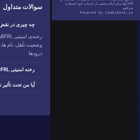
API آنها برای ارائه بخشی از خدمات خود استفاده
سوالات متداول
می‌کنیم.
Powered by Leakcheck.io
چه چیزی در نقض امنیتی RL
وضعیت تأهل،‏ نام ها،‏
درودها.
رخنه امنیتی ABFRL چه زمانی اتفاق افتاد؟
آیا من تحت تأثیر نقض امنیتی L