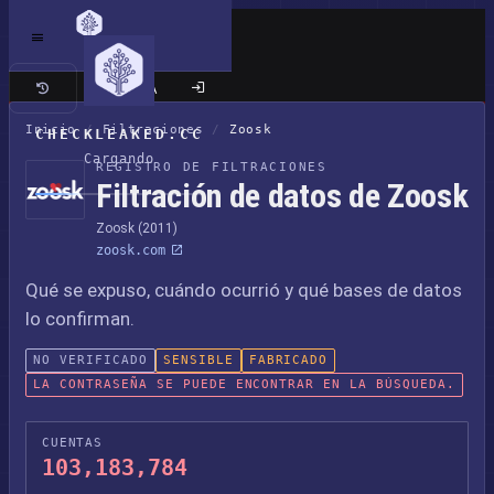
Sitio clásico
Inicio
/
Filtraciones
/
Zoosk
CHECKLEAKED.CC
Cargando
REGISTRO DE FILTRACIONES
Filtración de datos de Zoosk
Zoosk (2011)
zoosk.com
Qué se expuso, cuándo ocurrió y qué bases de datos
lo confirman.
NO VERIFICADO
SENSIBLE
FABRICADO
LA CONTRASEÑA SE PUEDE ENCONTRAR EN LA BÚSQUEDA.
CUENTAS
103,183,784