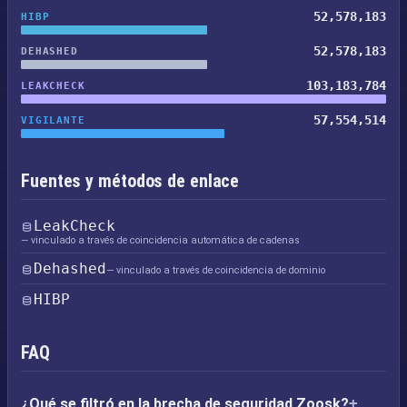
52,578,183
HIBP
52,578,183
DEHASHED
103,183,784
LEAKCHECK
57,554,514
VIGILANTE
Fuentes y métodos de enlace
LeakCheck
— vinculado a través de coincidencia automática de cadenas
Dehashed
— vinculado a través de coincidencia de dominio
HIBP
FAQ
¿Qué se filtró en la brecha de seguridad Zoosk?