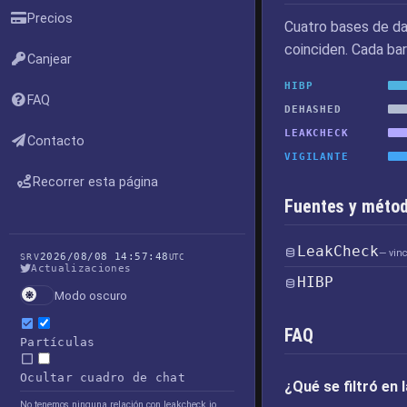
Precios
Cuatro bases de da
coinciden. Cada bar
Canjear
HIBP
FAQ
DEHASHED
LEAKCHECK
Contacto
VIGILANTE
Recorrer esta página
Fuentes y métod
LeakCheck
— vin
2026/08/08 14:57:48
SRV
UTC
Actualizaciones
HIBP
Modo oscuro
FAQ
Partículas
Ocultar cuadro de chat
¿Qué se filtró en
No tenemos ninguna relación con leakcheck.io