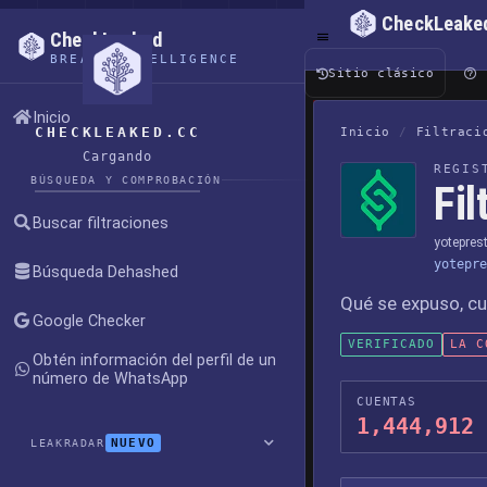
CheckLeake
CheckLeaked
BREACH INTELLIGENCE
Sitio clásico
Inicio
CHECKLEAKED.CC
Inicio
/
Filtraci
Cargando
REGIS
BÚSQUEDA Y COMPROBACIÓN
Fi
Buscar filtraciones
yotepres
yotepre
Búsqueda Dehashed
Qué se expuso, cu
Google Checker
VERIFICADO
LA C
Obtén información del perfil de un
número de WhatsApp
CUENTAS
1,444,912
NUEVO
LEAKRADAR