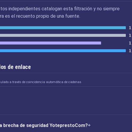
tos independientes catalogan esta filtración y no siempre
ra es el recuento propio de una fuente.
1
1
1
1
os de enlace
culado a través de coincidencia automática de cadenas
 la brecha de seguridad YoteprestoCom?