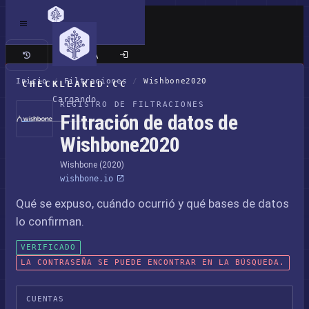
Sitio clásico
Inicio
/
Filtraciones
/
Wishbone2020
CHECKLEAKED.CC
Cargando
REGISTRO DE FILTRACIONES
Filtración de datos de
Wishbone2020
Wishbone (2020)
wishbone.io
Qué se expuso, cuándo ocurrió y qué bases de datos
lo confirman.
VERIFICADO
LA CONTRASEÑA SE PUEDE ENCONTRAR EN LA BÚSQUEDA.
CUENTAS