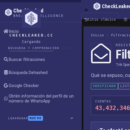
CheckLeake
CheckLeaked
BREACH INTELLIGENCE
Sitio clásico
Inicio
CHECKLEAKED.CC
Inicio
/
Filtraci
Cargando
REGIS
BÚSQUEDA Y COMPROBACIÓN
Fi
Buscar filtraciones
Trik Spa
Búsqueda Dehashed
Qué se expuso, cu
Google Checker
VERIFICADO
LIST
Obtén información del perfil de un
número de WhatsApp
CUENTAS
43,432,346
NUEVO
LEAKRADAR