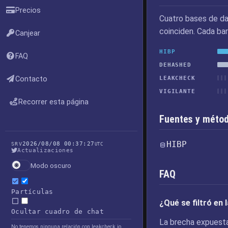
Precios
Cuatro bases de da
coinciden. Cada bar
Canjear
HIBP
FAQ
DEHASHED
Contacto
LEAKCHECK
VIGILANTE
Recorrer esta página
Fuentes y métod
HIBP
2026/08/08 00:37:27
SRV
UTC
Actualizaciones
Modo oscuro
FAQ
Partículas
¿Qué se filtró en
Ocultar cuadro de chat
La brecha expuesta
No tenemos ninguna relación con leakcheck.io