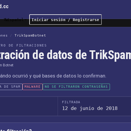
d.cc
Español
Iniciar sesión / Registrarse
ones
/
TrikSpamBotnet
TRO DE FILTRACIONES
ltración de datos de TrikSp
m Botnet
ándo ocurrió y qué bases de datos lo confirman.
A DE SPAM
MALWARE
NO SE FILTRARON CONTRASEÑAS
FILTRADA
12 de junio de 2018