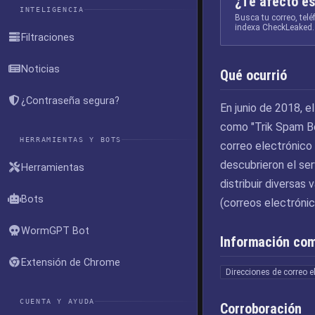
¿Te afectó es
INTELIGENCIA
Busca tu correo, tel
indexa CheckLeaked.
Filtraciones
Noticias
Qué ocurrió
¿Contraseña segura?
En junio de 2018, 
como "Trik Spam Bo
HERRAMIENTAS Y BOTS
correo electrónico
descubrieron el ser
Herramientas
distribuir diversa
Bots
(correos electrónic
WormGPT Bot
Información co
Extensión de Chrome
Direcciones de correo e
CUENTA Y AYUDA
Corroboración