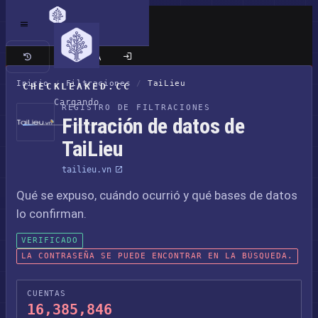
Sitio clásico
Inicio
/
Filtraciones
/
TaiLieu
CHECKLEAKED.CC
Cargando
REGISTRO DE FILTRACIONES
Filtración de datos de
TaiLieu
tailieu.vn
Qué se expuso, cuándo ocurrió y qué bases de datos
lo confirman.
VERIFICADO
LA CONTRASEÑA SE PUEDE ENCONTRAR EN LA BÚSQUEDA.
CUENTAS
16,385,846