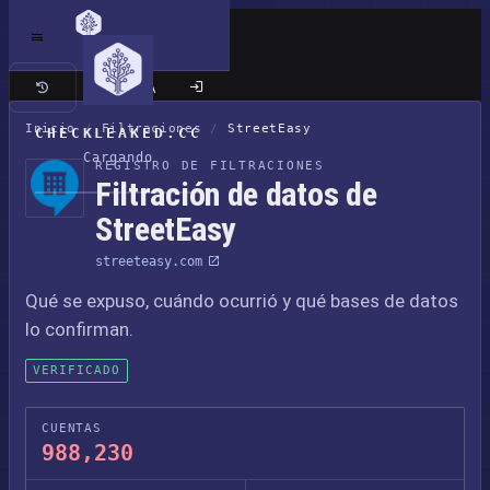
Sitio clásico
Inicio
/
Filtraciones
/
StreetEasy
CHECKLEAKED.CC
Cargando
REGISTRO DE FILTRACIONES
Filtración de datos de
StreetEasy
streeteasy.com
Qué se expuso, cuándo ocurrió y qué bases de datos
lo confirman.
VERIFICADO
CUENTAS
988,230