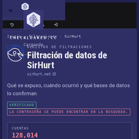
Sitio clásico
Inicio
/
Filtraciones
/
SirHurt
CHECKLEAKED.CC
Cargando
REGISTRO DE FILTRACIONES
Filtración de datos de
SirHurt
sirhurt.net
Qué se expuso, cuándo ocurrió y qué bases de datos
lo confirman.
VERIFICADO
LA CONTRASEÑA SE PUEDE ENCONTRAR EN LA BÚSQUEDA.
CUENTAS
128,014