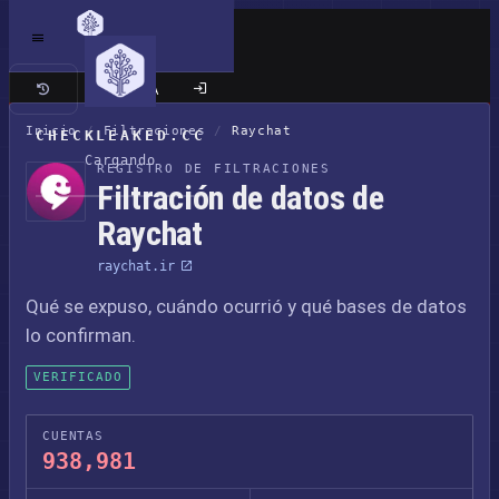
Sitio clásico
Inicio
/
Filtraciones
/
Raychat
CHECKLEAKED.CC
Cargando
REGISTRO DE FILTRACIONES
Filtración de datos de
Raychat
raychat.ir
Qué se expuso, cuándo ocurrió y qué bases de datos
lo confirman.
VERIFICADO
CUENTAS
938,981