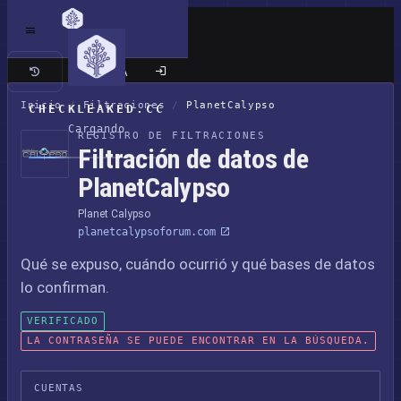
Sitio clásico
Inicio
/
Filtraciones
/
PlanetCalypso
CHECKLEAKED.CC
Cargando
REGISTRO DE FILTRACIONES
Filtración de datos de
PlanetCalypso
Planet Calypso
planetcalypsoforum.com
Qué se expuso, cuándo ocurrió y qué bases de datos
lo confirman.
VERIFICADO
LA CONTRASEÑA SE PUEDE ENCONTRAR EN LA BÚSQUEDA.
CUENTAS