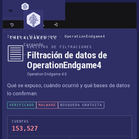
Sitio clásico
Inicio
/
Filtraciones
/
OperationEndgame4
CHECKLEAKED.CC
Cargando
REGISTRO DE FILTRACIONES
Filtración de datos de
OperationEndgame4
Operation Endgame 4.0
Qué se expuso, cuándo ocurrió y qué bases de datos
lo confirman.
VERIFICADO
MALWARE
BÚSQUEDA GRATUITA
CUENTAS
153,527