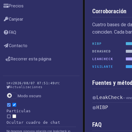
Precios
Corroboración
Canjear
Cuatro bases de da
coinciden. Cada bar
FAQ
HIBP
Contacto
DEHASHED
Recorrer esta página
LEAKCHECK
VIGILANTE
Fuentes y métod
2026/08/07 07:51:49
SRV
UTC
Actualizaciones
Modo oscuro
LeakCheck
— vin
HIBP
Partículas
Ocultar cuadro de chat
FAQ
No tenemos ninguna relación con leakcheck.io