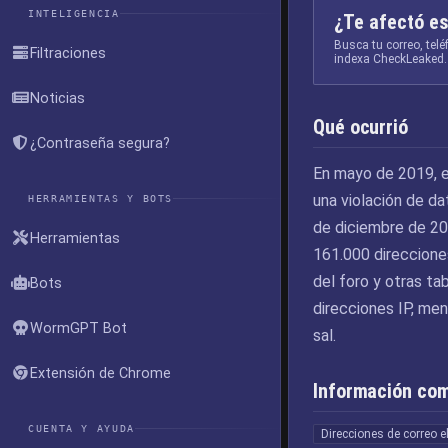
INTELIGENCIA
¿Te afectó es
Busca tu correo, tel
Filtraciones
indexa CheckLeaked.
Noticias
Qué ocurrió
¿Contraseña segura?
En mayo de 2019, e
una violación de da
HERRAMIENTAS Y BOTS
de diciembre de 201
Herramientas
161.000 direcciones
del foro y otras ta
Bots
direcciones IP, m
WormGPT Bot
sal.
Extensión de Chrome
Información co
CUENTA Y AYUDA
Direcciones de correo e