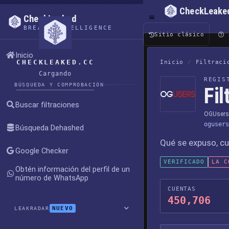
CheckLeake
CheckLeaked
BREACH INTELLIGENCE
Sitio clásico
Inicio
CHECKLEAKED.CC
Inicio
/
Filtraci
Cargando
REGIS
BÚSQUEDA Y COMPROBACIÓN
Fi
Buscar filtraciones
OGUsers 
ogusers
Búsqueda Dehashed
Qué se expuso, cu
Google Checker
VERIFICADO
LA C
Obtén información del perfil de un
número de WhatsApp
CUENTAS
450,706
NUEVO
LEAKRADAR