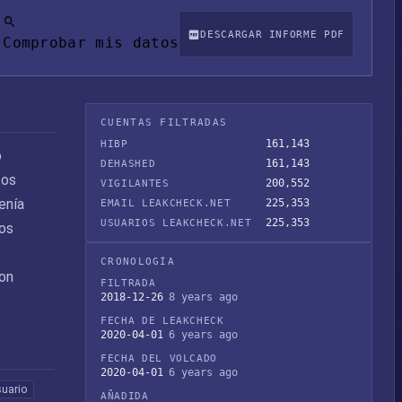
DESCARGAR INFORME PDF
Comprobar mis datos
CUENTAS FILTRADAS
161,143
HIBP
ó
161,143
DEHASHED
tos
200,552
VIGILANTES
enía
225,353
EMAIL LEAKCHECK.NET
225,353
USUARIOS LEAKCHECK.NET
ios
CRONOLOGÍA
on
FILTRADA
2018-12-26
8 years ago
FECHA DE LEAKCHECK
2020-04-01
6 years ago
FECHA DEL VOLCADO
2020-04-01
6 years ago
uario
AÑADIDA