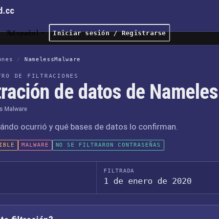
d.cc
Español
Iniciar sesión / Registrarse
ones
/
NamelessMalware
TRO DE FILTRACIONES
ltración de datos de Namele
s Malware
ándo ocurrió y qué bases de datos lo confirman.
IBLE
MALWARE
NO SE FILTRARON CONTRASEÑAS
FILTRADA
1 de enero de 2020