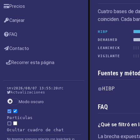
Precios
Cuatro bases de da
coinciden. Cada bar
Canjear
HIBP
FAQ
DEHASHED
Contacto
LEAKCHECK
VIGILANTE
Recorrer esta página
Fuentes y métod
HIBP
2026/08/07 13:55:20
SRV
UTC
Actualizaciones
Modo oscuro
FAQ
Partículas
¿Qué se filtró en
Ocultar cuadro de chat
La brecha expuesta
No tenemos ninguna relación con leakcheck.io