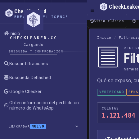
CheckLeake
CheckLeaked
BREACH INTELLIGENCE
Sitio clásico
Inicio
CHECKLEAKED.CC
Inicio
/
Filtraci
Cargando
REGIS
BÚSQUEDA Y COMPROBACIÓN
Fi
Buscar filtraciones
Nameles
Búsqueda Dehashed
Qué se expuso, cu
Google Checker
VERIFICADO
SENS
Obtén información del perfil de un
número de WhatsApp
CUENTAS
1,121,484
NUEVO
LEAKRADAR