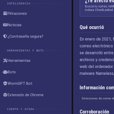
¿Te afectó es
INTELIGENCIA
Busca tu correo, tel
indexa CheckLeaked.
Filtraciones
Noticias
Qué ocurrió
¿Contraseña segura?
En enero de 2021, 
correo electrónico
HERRAMIENTAS Y BOTS
se desarrolló entr
archivos y credenc
Herramientas
web del ordenador.
Bots
malware Nameless, 
WormGPT Bot
Información co
Extensión de Chrome
Direcciones de correo e
CUENTA Y AYUDA
Corroboración