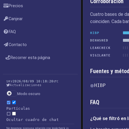
Corroboración
Precios
Cuatro bases de da
Canjear
coinciden. Cada bar
FAQ
HIBP
DEHASHED
Contacto
LEAKCHECK
VIGILANTE
Recorrer esta página
Fuentes y métod
2026/08/09 10:18:20
SRV
UTC
HIBP
Actualizaciones
Modo oscuro
FAQ
Partículas
¿Qué se filtró en
Ocultar cuadro de chat
No tenemos ninguna relación con leakcheck.io