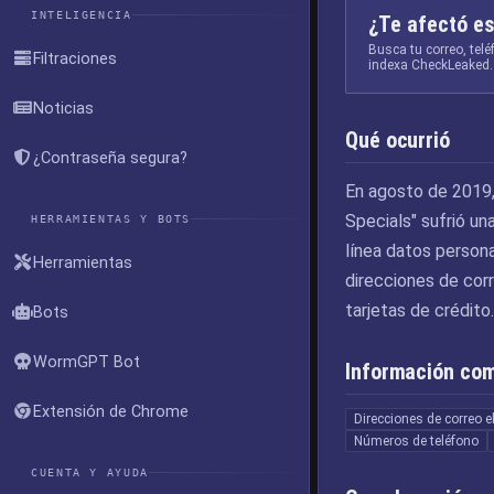
INTELIGENCIA
¿Te afectó es
Busca tu correo, tel
Filtraciones
indexa CheckLeaked.
Noticias
Qué ocurrió
¿Contraseña segura?
En agosto de 2019,
Specials" sufrió un
HERRAMIENTAS Y BOTS
línea datos person
Herramientas
direcciones de cor
tarjetas de crédito
Bots
WormGPT Bot
Información co
Extensión de Chrome
Direcciones de correo e
Números de teléfono
CUENTA Y AYUDA