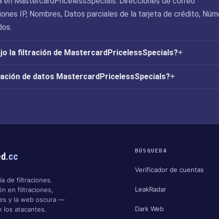
 en MastercardPricelessSpecials: Direcciones de correo
iones IP, Nombres, Datos parciales de la tarjeta de crédito, Nú
dos.
o la filtración de MastercardPricelessSpecials?
tración de datos MastercardPricelessSpecials?
BÚSQUEDA
ed
.cc
Verificador de cuentas
a de filtraciones.
LeakRadar
n en filtraciones,
nes y la web oscura —
Dark Web
 los atacantes.