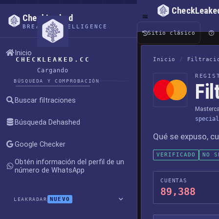
CheckLeake
CheckLeaked
BREACH INTELLIGENCE
Sitio clásico
Inicio
CHECKLEAKED.CC
Inicio
/
Filtraci
Cargando
REGIS
BÚSQUEDA Y COMPROBACIÓN
Fi
Buscar filtraciones
Masterca
special
Búsqueda Dehashed
Qué se expuso, cu
Google Checker
VERIFICADO
NO S
Obtén información del perfil de un
número de WhatsApp
CUENTAS
89,388
NUEVO
LEAKRADAR