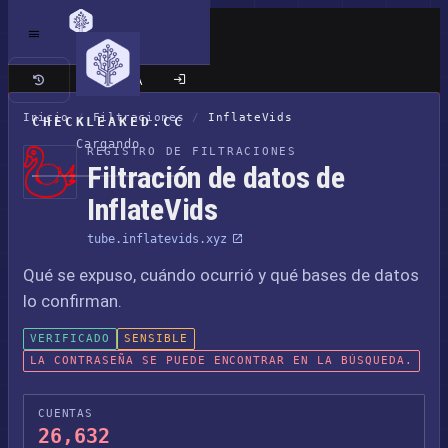
Sitio clásico
Inicio
/
Filtraciones
/
InflateVids
CHECKLEAKED.CC
Cargando
REGISTRO DE FILTRACIONES
Filtración de datos de
InflateVids
tube.inflatevids.xyz
Qué se expuso, cuándo ocurrió y qué bases de datos
lo confirman.
VERIFICADO
SENSIBLE
LA CONTRASEÑA SE PUEDE ENCONTRAR EN LA BÚSQUEDA.
CUENTAS
26,632