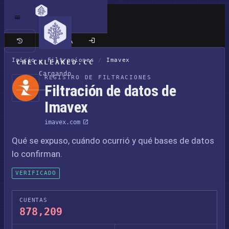
Sitio clásico
Inicio
/
Filtraciones
/
Imavex
CHECKLEAKED.CC
Cargando
REGISTRO DE FILTRACIONES
Filtración de datos de
Imavex
imavex.com
Qué se expuso, cuándo ocurrió y qué bases de datos
lo confirman.
VERIFICADO
CUENTAS
878,209