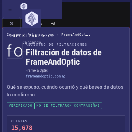
Sitio clásico
Inicio
/
Filtraciones
/
FrameAndOptic
CHECKLEAKED.CC
Cargando
REGISTRO DE FILTRACIONES
Filtración de datos de
FrameAndOptic
Frame & Optic
frameandoptic.com
Qué se expuso, cuándo ocurrió y qué bases de datos
lo confirman.
VERIFICADO
NO SE FILTRARON CONTRASEÑAS
CUENTAS
15,678