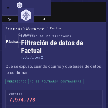
Sitio clásico
Inicio
/
Filtraciones
/
Factual
CHECKLEAKED.CC
Cargando
REGISTRO DE FILTRACIONES
Filtración de datos de
Factual
factual.com
Qué se expuso, cuándo ocurrió y qué bases de datos
lo confirman.
VERIFICADO
NO SE FILTRARON CONTRASEÑAS
CUENTAS
7,974,778