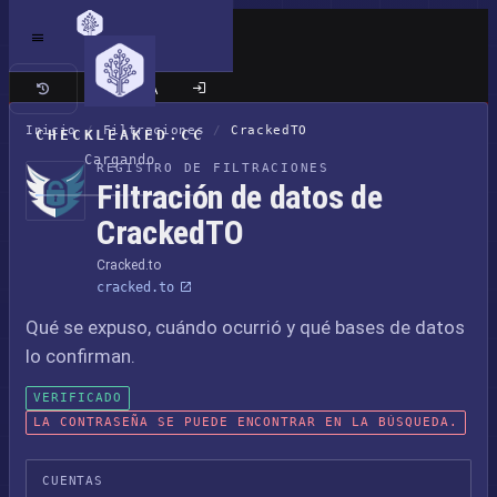
Sitio clásico
Inicio
/
Filtraciones
/
CrackedTO
CHECKLEAKED.CC
Cargando
REGISTRO DE FILTRACIONES
Filtración de datos de
CrackedTO
Cracked.to
cracked.to
Qué se expuso, cuándo ocurrió y qué bases de datos
lo confirman.
VERIFICADO
LA CONTRASEÑA SE PUEDE ENCONTRAR EN LA BÚSQUEDA.
CUENTAS