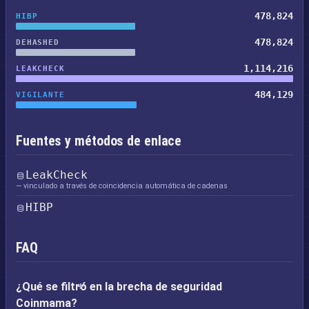
478,824
HIBP
478,824
DEHASHED
1,114,216
LEAKCHECK
484,129
VIGILANTE
Fuentes y métodos de enlace
LeakCheck
— vinculado a través de coincidencia automática de cadenas
HIBP
FAQ
¿Qué se filtró en la brecha de seguridad
Coinmama?