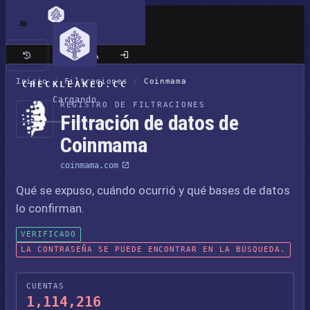
Sitio clásico
Inicio
/
Filtraciones
/
Coinmama
CHECKLEAKED.CC
Cargando
REGISTRO DE FILTRACIONES
Filtración de datos de
Coinmama
coinmama.com
Qué se expuso, cuándo ocurrió y qué bases de datos
lo confirman.
VERIFICADO
LA CONTRASEÑA SE PUEDE ENCONTRAR EN LA BÚSQUEDA.
CUENTAS
1,114,216