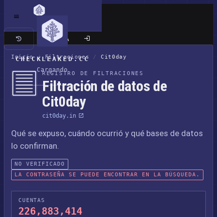
Sitio clásico
Inicio
/
Filtraciones
/
Cit0day
CHECKLEAKED.CC
Cargando
REGISTRO DE FILTRACIONES
Filtración de datos de
Cit0day
cit0day.in
Qué se expuso, cuándo ocurrió y qué bases de datos
lo confirman.
NO VERIFICADO
LA CONTRASEÑA SE PUEDE ENCONTRAR EN LA BÚSQUEDA.
CUENTAS
226,883,414