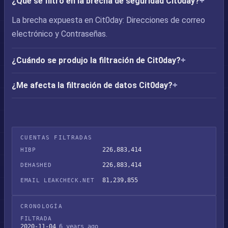
¿Qué se filtró en la brecha de seguridad Cit0day?
La brecha expuesta en Cit0day: Direcciones de correo
electrónico y Contraseñas.
¿Cuándo se produjo la filtración de Cit0day?
¿Me afecta la filtración de datos Cit0day?
CUENTAS FILTRADAS
226,883,414
HIBP
226,883,414
DEHASHED
81,239,855
EMAIL LEAKCHECK.NET
CRONOLOGÍA
FILTRADA
2020-11-04
6 years ago