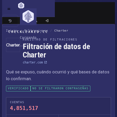
Sitio clásico
Inicio
/
Filtraciones
/
Charter
CHECKLEAKED.CC
Cargando
REGISTRO DE FILTRACIONES
Filtración de datos de
Charter
charter.com
Qué se expuso, cuándo ocurrió y qué bases de datos
lo confirman.
VERIFICADO
NO SE FILTRARON CONTRASEÑAS
CUENTAS
4,851,517