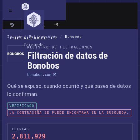
Sitio clásico
Inicio
/
Filtraciones
/
Bonobos
CHECKLEAKED.CC
Cargando
REGISTRO DE FILTRACIONES
Filtración de datos de
Bonobos
bonobos.com
Qué se expuso, cuándo ocurrió y qué bases de datos
lo confirman.
VERIFICADO
LA CONTRASEÑA SE PUEDE ENCONTRAR EN LA BÚSQUEDA.
CUENTAS
2,811,929