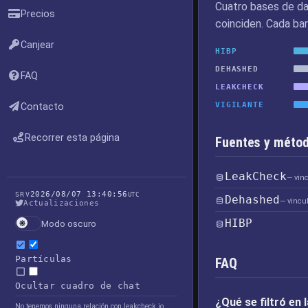
Cuatro bases de da
Precios
coinciden. Cada bar
Canjear
HIBP
DEHASHED
FAQ
LEAKCHECK
VIGILANTE
Contacto
Recorrer esta página
Fuentes y métod
LeakCheck
— vin
2026/08/07 13:40:56
SRV
UTC
Dehashed
— vincu
Actualizaciones
HIBP
Modo oscuro
Partículas
FAQ
Ocultar cuadro de chat
¿Qué se filtró en
No tenemos ninguna relación con leakcheck.io