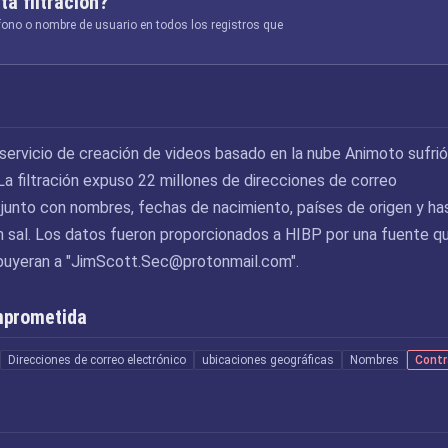
ta filtración?
éfono o nombre de usuario en todos los registros que
l servicio de creación de videos basado en la nube Animoto sufri
La filtración expuso 22 millones de direcciones de correo
, junto con nombres, fechas de nacimiento, países de origen y h
 sal. Los datos fueron proporcionados a HIBP por una fuente q
buyeran a "
JimScott.Sec@protonmail.com
".
mprometida
Direcciones de correo electrónico
ubicaciones geográficas
Nombres
Cont