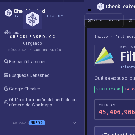
CheckLeake
CheckLeaked
BREACH INTELLIGENCE
Sitio clásico
Inicio
CHECKLEAKED.CC
Inicio
/
Filtraci
Cargando
REGIS
BÚSQUEDA Y COMPROBACIÓN
Fil
Buscar filtraciones
animoto
Búsqueda Dehashed
Qué se expuso, cu
Google Checker
VERIFICADO
LA C
Obtén información del perfil de un
número de WhatsApp
CUENTAS
45,406,966
NUEVO
LEAKRADAR