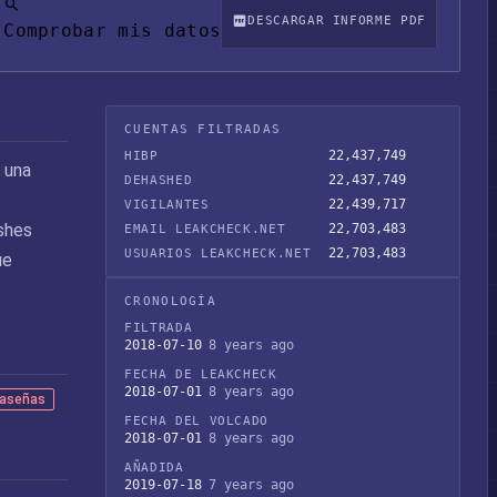
DESCARGAR INFORME PDF
Comprobar mis datos
CUENTAS FILTRADAS
22,437,749
HIBP
ó una
22,437,749
DEHASHED
22,439,717
VIGILANTES
ashes
22,703,483
EMAIL LEAKCHECK.NET
22,703,483
USUARIOS LEAKCHECK.NET
ue
CRONOLOGÍA
FILTRADA
2018-07-10
8 years ago
FECHA DE LEAKCHECK
2018-07-01
8 years ago
raseñas
FECHA DEL VOLCADO
2018-07-01
8 years ago
AÑADIDA
2019-07-18
7 years ago