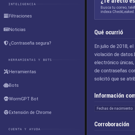
¿Te afectó es
INTELIGENCIA
Busca tu correo, tel
indexa CheckLeaked.
Filtraciones
Noticias
Qué ocurrió
¿Contraseña segura?
En julio de 2018, e
violación de datos.
HERRAMIENTAS Y BOTS
electrónico únicas
de contraseñas con
Herramientas
solicitó que se atri
Bots
Información co
WormGPT Bot
Fechas de nacimiento
Extensión de Chrome
Corroboración
CUENTA Y AYUDA