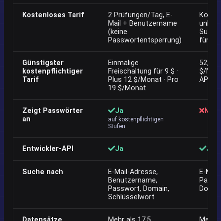
Kostenloses Tarif
2 Prüfungen/Tag, E-
Kosten
Mail + Benutzername
unbegr
(keine
Suche 
Passwortentsperrung)
für ge
Günstigster
Einmalige
52,68 
kostenpflichtiger
Freischaltung für 9 $ ·
$/Mona
Tarif
Plus 12 $/Monat · Pro
API/Mo
19 $/Monat
Zeigt Passwörter
Ja
NEIN
an
auf kostenpflichtigen
Stufen
Entwickler-API
Ja
Ja
Suche nach
E-Mail-Adresse,
E-Mail
Benutzername,
Passwo
Passwort, Domain,
Domä
Schlüsselwort
Datensätze
Mehr als 17,5
Mehr a