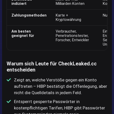
indiziert
Milliarden Konten
Konte
Zahlungsmethoden
Karte +
Nur Ka
Kryptowährung
Am besten
Verbraucher,
Einzel
geeignet für
Penetrationstester,
Entwic
Forscher, Entwickler
Servic
Unter
Warum sich Leute für CheckLeaked.cc
entscheiden
Zeigt an, welche Verstöße gegen ein Konto
auftreten – HIBP bestätigt die Offenlegung, aber
nicht die Quelldetails in jedem Feld.
Entsperrt gesperrte Passwörter in
kostenpflichtigen Tarifen; HIBP gibt Passwörter