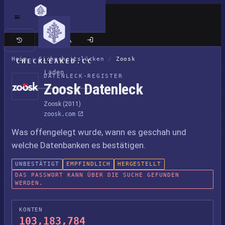
Klassische Seite
Heim
/
Sicherheitslücken
/
Zoosk
CHECKLEAKED.CC
Laden
DATENLECK-REGISTER
Zoosk Datenleck
Zoosk (2011)
zoosk.com
Was offengelegt wurde, wann es geschah und
welche Datenbanken es bestätigen.
UNBESTÄTIGT
EMPFINDLICH
HERGESTELLT
DAS PASSWORT KANN ÜBER DIE SUCHE GEFUNDEN
WERDEN.
KONTEN
103,183,784