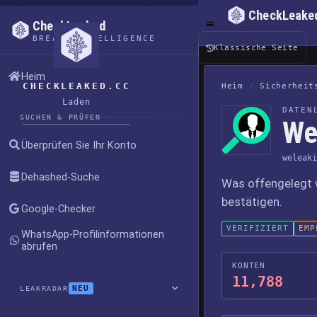
CheckLeake
CheckLeaked
BREACH INTELLIGENCE
Klassische Seite
Heim
CHECKLEAKED.CC
Heim
/
Sicherheit
Laden
DATEN
SUCHEN & PRÜFEN
We
Überprüfen Sie Ihr Konto
weleaki
Dehashed-Suche
Was offengelegt 
bestätigen.
Google-Checker
VERIFIZIERT
EMP
WhatsApp-Profilinformationen
abrufen
KONTEN
11,788
NEU
LEAKRADAR