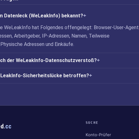
m Datenleck (WeLeakInfo) bekannt?
cke WeLeakInfo hat Folgendes offengelegt: Browser-User-Agent
ressen, Arbeitgeber, IP-Adressen, Namen, Teilweise
 Physische Adressen und Einkäufe.
ich der WeLeakInfo-Datenschutzverstoß?
eLeakInfo-Sicherheitslücke betroffen?
SUCHE
ed
.cc
Konto-Prüfer