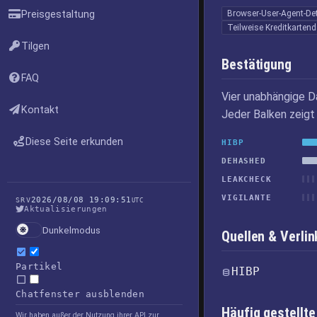
Preisgestaltung
Browser-User-Agent-Det
Teilweise Kreditkarten
Tilgen
Bestätigung
FAQ
Vier unabhängige D
Kontakt
Jeder Balken zeigt 
Diese Seite erkunden
HIBP
DEHASHED
LEAKCHECK
VIGILANTE
2026/08/08 19:09:51
SRV
UTC
Aktualisierungen
Dunkelmodus
Quellen & Verl
Partikel
HIBP
Chatfenster ausblenden
Häufig gestellte
Wir haben außer der Nutzung ihrer API zur