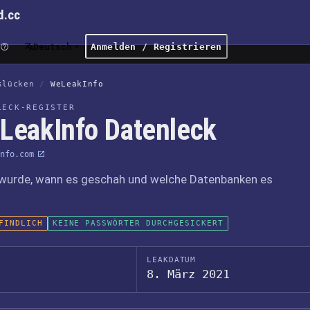
d.cc
Deutsch
Anmelden / Registrieren
slücken
/
WeLeakInfo
LECK-REGISTER
LeakInfo Datenleck
nfo.com
wurde, wann es geschah und welche Datenbanken es
FINDLICH
KEINE PASSWÖRTER DURCHGESICKERT
LEAKDATUM
8. März 2021