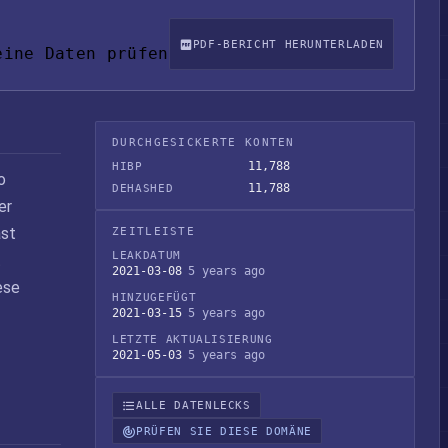
PDF-BERICHT HERUNTERLADEN
eine Daten prüfen
DURCHGESICKERTE KONTEN
11,788
HIBP
o
11,788
DEHASHED
er
ast
ZEITLEISTE
LEAKDATUM
t
2021-03-08
5 years ago
ese
HINZUGEFÜGT
2021-03-15
5 years ago
LETZTE AKTUALISIERUNG
2021-05-03
5 years ago
ALLE DATENLECKS
PRÜFEN SIE DIESE DOMÄNE