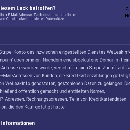
diesem Leck betroffen?
 Ihrer E-Mail-Adresse, Telefonnummer oder Ihrem
M
von CheckLeaked indexierten Datensätze.
Stripe-Konto des inzwischen eingestellten Dienstes WeLeakInf
purin" übernommen. Nachdem eine abgelaufene Domain mit ein
-Adresse erworben wurde, verschaffte sich Stripe Zugriff auf f
E-Mail-Adressen von Kunden, die Kreditkartenzahlungen getätig
von WeLeakInfo gehosteten, gestohlenen Daten zu gelangen. Di
hließend öffentlich gemacht und enthielten Namen,
 IP-Adressen, Rechnungsadressen, Teile von Kreditkartendaten
ion, die den Kauf getätigt hatte.
 Informationen