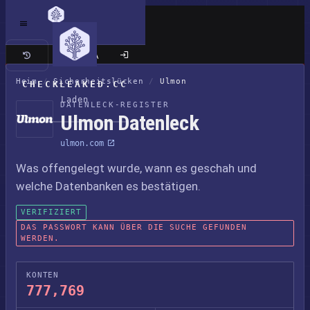
Klassische Seite
Heim
/
Sicherheitslücken
/
Ulmon
CHECKLEAKED.CC
Laden
DATENLECK-REGISTER
Ulmon Datenleck
ulmon.com
Was offengelegt wurde, wann es geschah und
welche Datenbanken es bestätigen.
VERIFIZIERT
DAS PASSWORT KANN ÜBER DIE SUCHE GEFUNDEN
WERDEN.
KONTEN
777,769