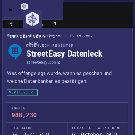
Klassische Seite
Heim
/
Sicherheitslücken
/
StreetEasy
CHECKLEAKED.CC
Laden
DATENLECK-REGISTER
StreetEasy Datenleck
streeteasy.com
Was offengelegt wurde, wann es geschah und
welche Datenbanken es bestätigen.
VERIFIZIERT
KONTEN
988,230
LEAKDATUM
LETZTE AKTUALISIERUNG
28. Juni 2016
6. Oktober 2019