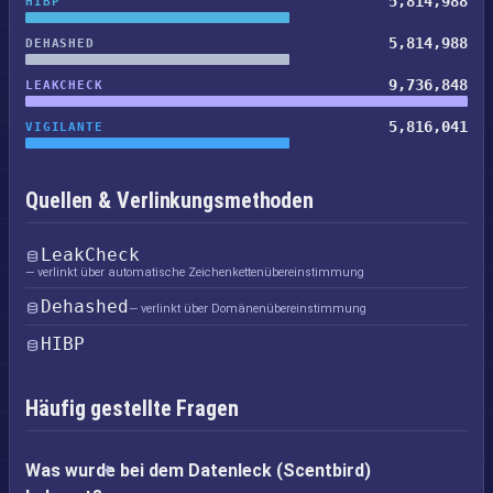
5,814,988
HIBP
5,814,988
DEHASHED
9,736,848
LEAKCHECK
5,816,041
VIGILANTE
Quellen & Verlinkungsmethoden
LeakCheck
— verlinkt über automatische Zeichenkettenübereinstimmung
Dehashed
— verlinkt über Domänenübereinstimmung
HIBP
Häufig gestellte Fragen
Was wurde bei dem Datenleck (Scentbird)