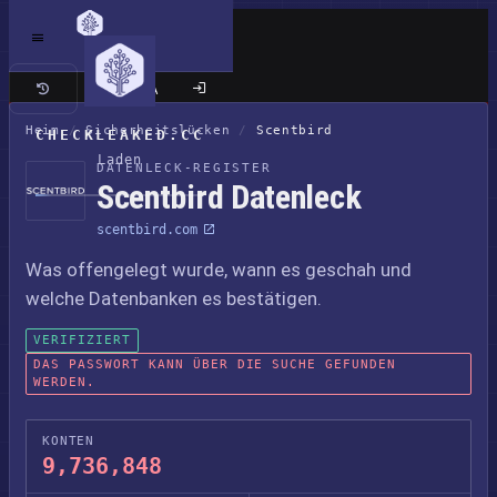
Klassische Seite
Heim
/
Sicherheitslücken
/
Scentbird
CHECKLEAKED.CC
Laden
DATENLECK-REGISTER
Scentbird Datenleck
scentbird.com
Was offengelegt wurde, wann es geschah und
welche Datenbanken es bestätigen.
VERIFIZIERT
DAS PASSWORT KANN ÜBER DIE SUCHE GEFUNDEN
WERDEN.
KONTEN
9,736,848