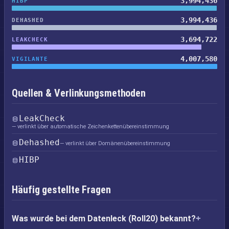
3,994,436
HIBP
3,994,436
DEHASHED
3,694,722
LEAKCHECK
4,007,580
VIGILANTE
Quellen & Verlinkungsmethoden
LeakCheck
— verlinkt über automatische Zeichenkettenübereinstimmung
Dehashed
— verlinkt über Domänenübereinstimmung
HIBP
Häufig gestellte Fragen
Was wurde bei dem Datenleck (Roll20) bekannt?