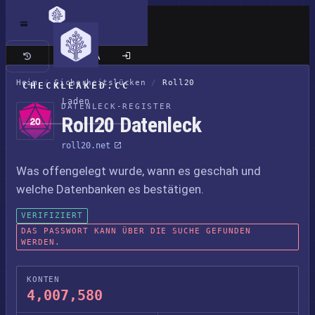
Klassische Seite
Heim
/
Sicherheitslücken
/
Roll20
CHECKLEAKED.CC
Laden
DATENLECK-REGISTER
Roll20 Datenleck
roll20.net
Was offengelegt wurde, wann es geschah und
welche Datenbanken es bestätigen.
VERIFIZIERT
DAS PASSWORT KANN ÜBER DIE SUCHE GEFUNDEN
WERDEN.
KONTEN
4,007,580