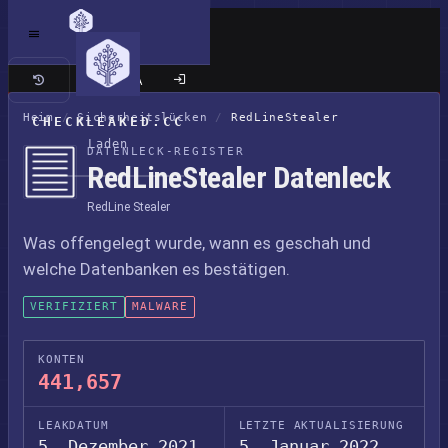
Klassische Seite
Heim
/
Sicherheitslücken
/
RedLineStealer
CHECKLEAKED.CC
Laden
DATENLECK-REGISTER
RedLineStealer Datenleck
RedLine Stealer
Was offengelegt wurde, wann es geschah und
welche Datenbanken es bestätigen.
VERIFIZIERT
MALWARE
KONTEN
441,657
LEAKDATUM
LETZTE AKTUALISIERUNG
5. Dezember 2021
5. Januar 2022