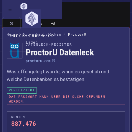
Klassische Seite
Heim
/
Sicherheitslücken
/
ProctorU
CHECKLEAKED.CC
Laden
DATENLECK-REGISTER
ProctorU Datenleck
proctoru.com
Was offengelegt wurde, wann es geschah und
welche Datenbanken es bestätigen.
VERIFIZIERT
DAS PASSWORT KANN ÜBER DIE SUCHE GEFUNDEN
WERDEN.
KONTEN
887,476