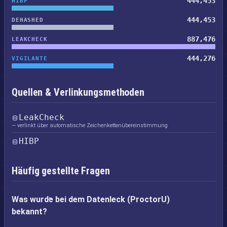
444,453
HIBP
444,453
DEHASHED
887,476
LEAKCHECK
444,276
VIGILANTE
Quellen & Verlinkungsmethoden
LeakCheck
— verlinkt über automatische Zeichenkettenübereinstimmung
HIBP
Häufig gestellte Fragen
Was wurde bei dem Datenleck (ProctorU)
bekannt?