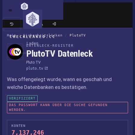
Klassische Seite
Heim
/
Sicherheitslücken
/
PlutoTV
CHECKLEAKED.CC
Laden
DATENLECK-REGISTER
PlutoTV Datenleck
Pluto TV
pluto.tv
Was offengelegt wurde, wann es geschah und
welche Datenbanken es bestätigen.
VERIFIZIERT
DAS PASSWORT KANN ÜBER DIE SUCHE GEFUNDEN
WERDEN.
KONTEN
7,137,246